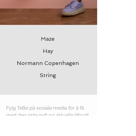
Maze
Hay
Normann Copenhagen
String
Fylg TeBe på sosiale media for å få
med deg siste nytt og aktuelle tilbod!