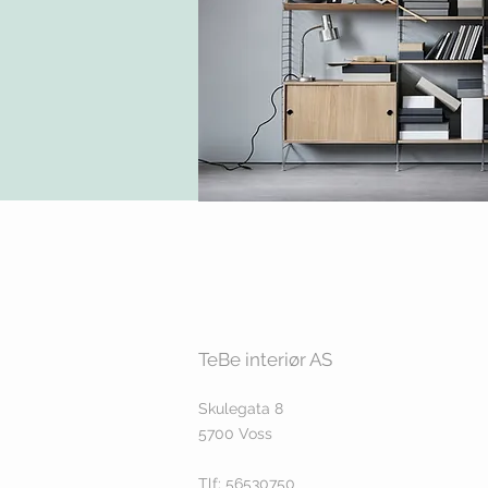
TeBe interiør AS
Skulegata 8
5700 Voss
Tlf: 56530750