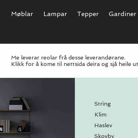
Møblar
Lampar
Tepper
Gardiner
Me leverar reolar frå desse leverandørane.
Klikk for å kome til nettsida deira og sjå heile ut
String
Klim
Haslev
Skovby