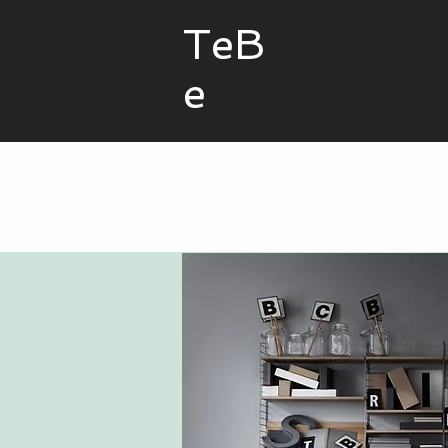
TeB
e