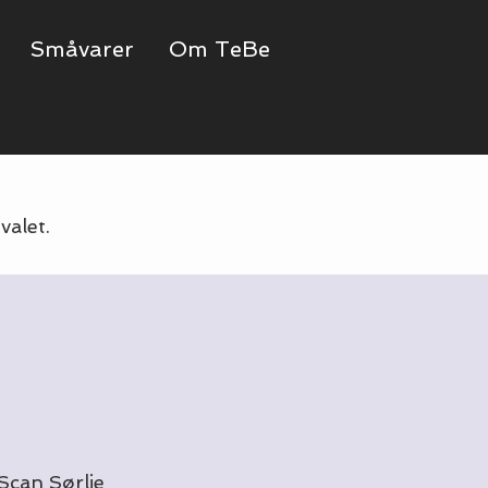
Småvarer
Om TeBe
.
valet.
Scan Sørlie