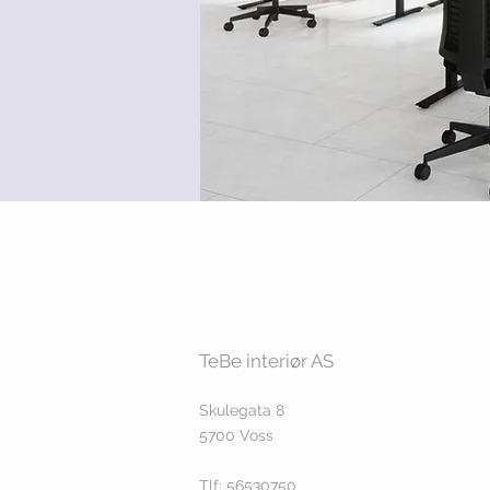
TeBe interiør AS
Skulegata 8
5700 Voss
Tlf: 56530750