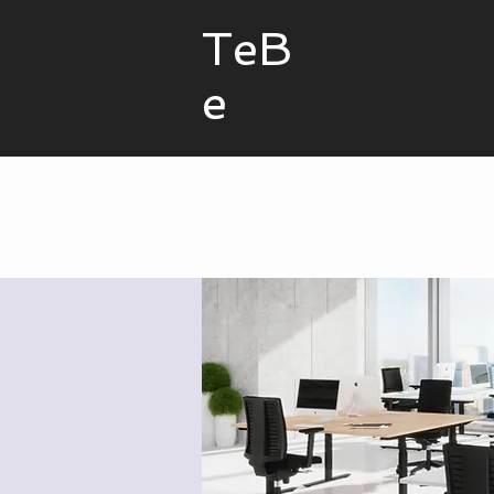
TeB
e